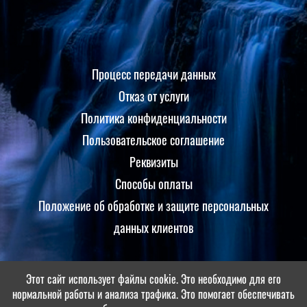
Процесс передачи данных
Отказ от услуги
Политика конфиденциальности
Пользовательское соглашение
Реквизиты
Способы оплаты
Положение об обработке и защите персональных
данных клиентов
Этот сайт использует файлы cookie. Это необходимо для его
Принимаем оплаты
нормальной работы и анализа трафика. Это помогает обеспечивать