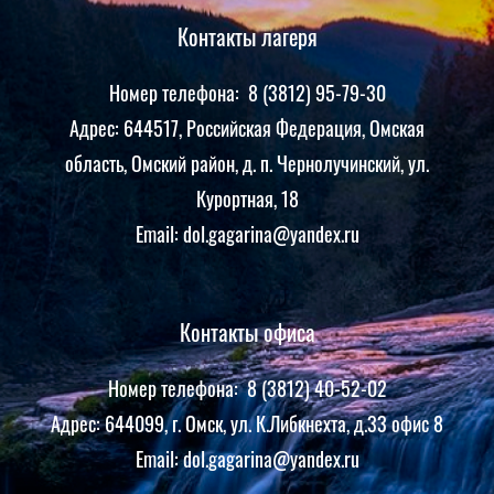
Контакты лагеря
Номер телефона: 8 (3812) 95-79-30
Адрес: 644517, Российская Федерация, Омская
область, Омский район, д. п. Чернолучинский, ул.
Курортная, 18
Email: dol.gagarina@yandex.ru
Контакты офиса
Номер телефона: 8 (3812) 40-52-02
Адрес: 644099, г. Омск, ул. К.Либкнехта, д.33 офис 8
Email: dol.gagarina@yandex.ru