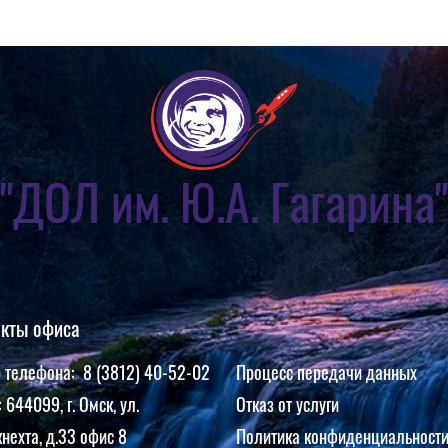
"ДОЛ им. Ю.А. Гагарина"
акты офиса
 телефона: 8 (3812) 40-52-02
Процесс передачи данных
 644099, г. Омск, ул.
Отказ от услуги
нехта, д.33 офис 8
Политика конфиденциальност