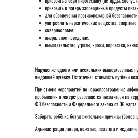
привозить любую пиротехнику (петарды, хлопушки 
привозить в лагерь запрещенные продукты питан
для обеспечения противопожарной безопасности 
употреблять наркотические вещества, спиртные н
сквернословие;
аморальное поведение;
вымогательство, угрозы, кражи, воровство, нан
Нарушение одного или нескольких вышеуказанных пун
выдавшей путевку. Остаточная стоимость путёвки воз
При отмене мероприятий по нераспространению инфек
пребывания в лагере: разрешается находиться на те
ФЗ безопасности и Федерального закона от 06 марта
Забирать ребёнка без уважительной причины (болезнь
Администрация лагеря, вожатые, педагоги и медицинс