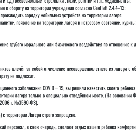
и т.д.) всевозможные "стрелялки", ножи, рогатки и т.п., медикаменты;
ия к обороту на территории учреждения согласно СанПиН 2.4.4–13;
производить зарядку мобильных устройств на территории лагеря;
апитки, появление на территории лагеря в нетрезвом состоянии, курить;
есение грубого морального или физического воздействия по отношению к
ктов влечёт за собой отчисление несовершеннолетнего из лагеря с о
врату не подлежит.
ционного заболевания COVID – 19, вы решили навестить своего ребенка 
рритории лагеря только в специально отведённом месте. (На основании 
 2006 г. №3590-ФЗ).
) с территории Лагеря строго запрещено.
кий персонал, в свою очередь, сделают отдых вашего ребенка комфортн