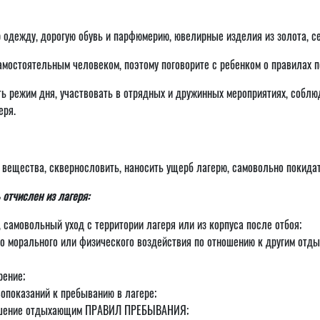
ю одежду, дорогую обувь и парфюмерию, ювелирные изделия из золота, с
самостоятельным человеком, поэтому поговорите с ребенком о правилах п
 режим дня, участвовать в отрядных и дружинных мероприятиях, соблюд
еря.
е вещества, сквернословить, наносить ущерб лагерю, самовольно покидат
отчислен из лагеря:
 самовольный уход с территории лагеря или из корпуса после отбоя;
ого морального или физического воздействия по отношению к другим отд
рение;
опоказаний к пребыванию в лагере;
арушение отдыхающим ПРАВИЛ ПРЕБЫВАНИЯ;