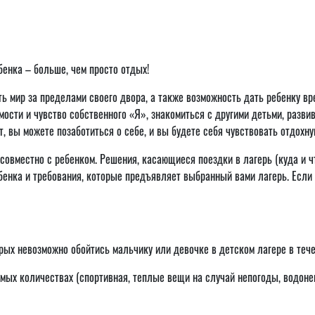
енка – больше, чем просто отдых!
ь мир за пределами своего двора, а также возможность дать ребенку вр
мости и чувство собственного «Я», знакомиться с другими детьми, разви
т, вы можете позаботиться о себе, и вы будете себя чувствовать отдох
совместно с ребенком. Решения, касающиеся поездки в лагерь (куда и чт
ебенка и требования, которые предъявляет выбранный вами лагерь. Если
орых невозможно обойтись мальчику или девочке в детском лагере в тече
имых количествах (спортивная, теплые вещи на случай непогоды, водон