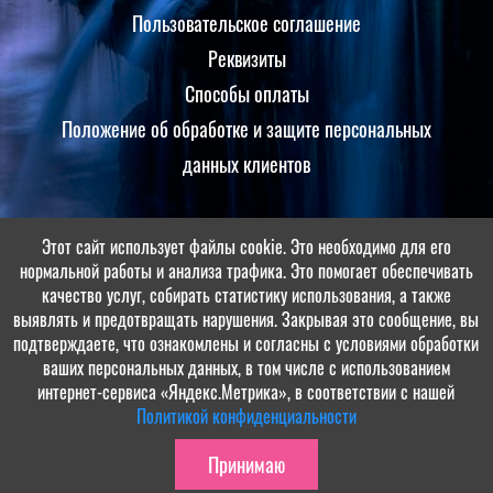
Пользовательское соглашение
Реквизиты
Способы оплаты
Положение об обработке и защите персональных
данных клиентов
Этот сайт использует файлы cookie. Это необходимо для его
Принимаем оплаты
нормальной работы и анализа трафика. Это помогает обеспечивать
качество услуг, собирать статистику использования, а также
выявлять и предотвращать нарушения. Закрывая это сообщение, вы
подтверждаете, что ознакомлены и согласны с условиями обработки
ваших персональных данных, в том числе с использованием
интернет-сервиса «Яндекс.Метрика», в соответствии с нашей
Политикой конфиденциальности
ООО
© "ДОЛ им. Ю.А. Гагарина", 2022-2026. Разработка и поддержка:
Принимаю
«СибСР»
.